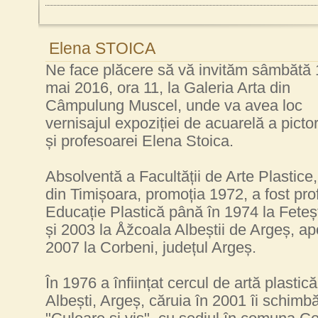
Elena STOICA
Ne face plăcere să vă invităm sâmbătă 
mai 2016, ora 11, la Galeria Arta din
Câmpulung Muscel, unde va avea loc
vernisajul expoziției de acuarelă a pictor
și profesoarei Elena Stoica.
Absolventă a Facultății de Arte Plastice
din Timișoara, promoția 1972, a fost pro
Educație Plastică până în 1974 la Feteșt
și 2003 la Åžcoala Albeștii de Argeș, ap
2007 la Corbeni, județul Argeș.
În 1976 a înființat cercul de artă plasti
Albești, Argeș, căruia în 2001 îi schimb