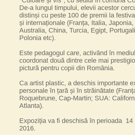
"Culoare și vis", cu sediul în comuna Co
D
e-a lungul timpului,
e
levii acestor cerc
distinși cu peste 100 de premii la festiva
și internaționale (Franța, Italia, Japonia
Australia, China, Turcia, Egipt, Portugal
Polonia etc).
Este pedagogul care, activând în mediul 
coordonat două dintre cele mai prestigi
pictură pentru copii din România.
Ca artist plastic, a deschis importante ex
personale în țară și în străinătate (Franț
Roquebrune, Cap-Martin; SUA: Californi
Atlanta).
Expoziția
v
a fi deschisă în perioada
14
2016.