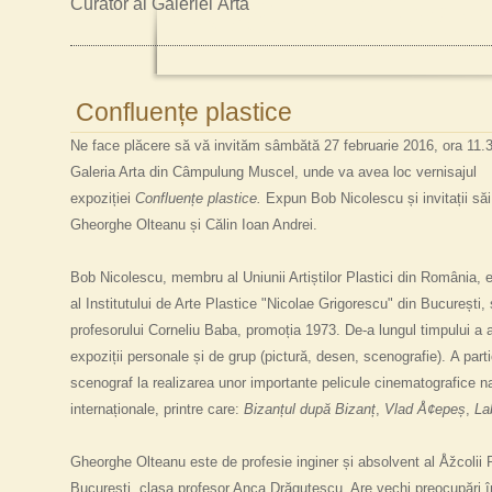
Curator al Galeriei Arta
Confluențe plastice
Ne face plăcere să vă invităm sâmbătă 27 februarie 2016, ora 11.3
Galeria Arta din Câmpulung Muscel, unde va avea loc vernisajul
expoziției
Confluențe plastice.
Expun Bob Nicolescu și invitații săi
Gheorghe Olteanu și Călin Ioan Andrei.
Bob Nicolescu, membru al
Uniunii Artiștilor Plastici din România,
al
Institutului de Arte Plastice "Nicolae Grigorescu" din București, 
profesorului Corneliu Baba, promoția 1973. De-a lungul timpului a
expoziții personale și de grup (pictură, desen, scenografie)
.
A parti
scenograf la realizarea
unor importante pelicule cinematografice na
internaționale, printre care:
Bizanțul după Bizanț
,
Vlad Å¢epeș
,
Lab
Gheorghe Olteanu este de profesie inginer și absolvent al Åžcolii 
București, clasa profesor Anca Drăguțescu. Are vechi preocupări î