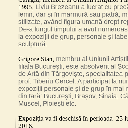
1995,
Liviu Brezeanu a lucrat cu prec
lemn, dar și în marmură sau piatră, m
stilizate, având figura umană drept re
De-a lungul timpului a avut numeroase
la expoziții de grup, personale și tab
sculptură.
Grigore Stan,
membru al Uniunii Artiștil
filiala București,
este absolvent al Șco
de Artă din Târgoviște, s
pecialitatea p
prof. Tiberiu Cercel. A participat la 
expoziții personale și de grup în mai
din țară: București, Brașov, Sinaia, 
Muscel, Ploiești etc.
Expoziția va fi deschisă în perioada 25 iu
2016.