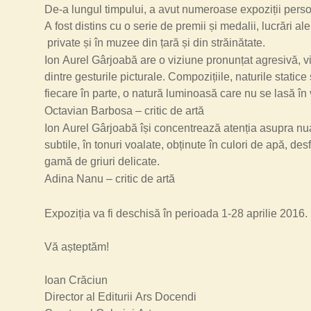
De-a lungul timpului, a avut numeroase expoziții person
A fost distins cu o serie de premii și medalii, lucrări ale
private și în muzee din țară și din străinătate.
Ion Aurel Gârjoabă are o viziune pronunțat agresivă, v
dintre gesturile picturale. Compozițiile, naturile statice
fiecare în parte, o natură luminoasă care nu se lasă în 
Octavian Barbosa – critic de artă
Ion Aurel Gârjoabă își concentrează atenția asupra nua
subtile, în tonuri voalate, obținute în culori de apă, de
gamă de griuri deli
Adina Nanu – critic de artă
Expoziția va fi deschisă în perioada 1-28 aprilie 2016.
Vă așteptăm!
Ioan Crăciun
Director al Editurii Ars Docendi