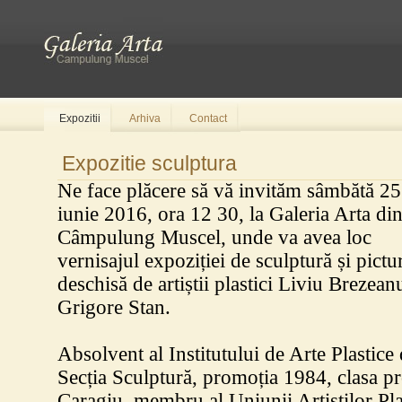
Expozitii
Arhiva
Contact
Expozitie sculptura
Ne face plăcere să vă invităm sâmbătă 25
iunie 2016, ora 12 30, la Galeria Arta di
Câmpulung Muscel, unde va avea loc
vernisajul expoziției de sculptură și pictu
deschisă de artiștii plastici Liviu Brezeanu
Grigore Stan.
Absolvent al Institutului de Arte Plastice
Secția Sculptură, promoția 1984, clasa pr
Caragiu, membru al Uniunii Artiștilor Pla